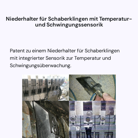
D
i
Niederhalter für Schaberklingen mit Temperatur-
r
und Schwingungssensorik
e
k
t
z
Patent zu einem Niederhalter für Schaberklingen
u
mit integrierter Sensorik zur Temperatur und
m
Schwingungsüberwachung.
I
n
h
a
l
t
w
e
c