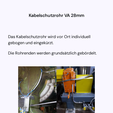
D
i
Kabelschutzrohr VA 28mm
r
e
k
t
Das Kabelschutzrohr wird vor Ort individuell
z
gebogen und eingekürzt.
u
Die Rohrenden werden grundsätzlich gebördelt.
m
I
n
h
a
l
t
w
e
c