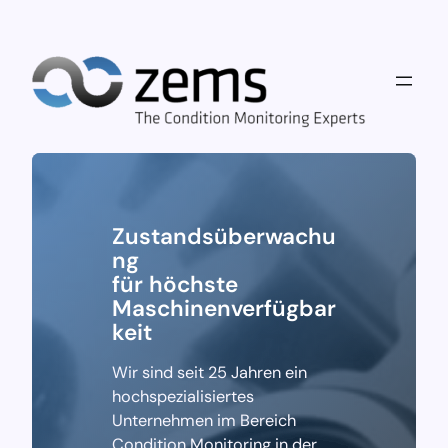
D
i
r
e
k
t
z
u
m
Zustandsüberwachu
I
ng
n
für höchste
h
Maschinenverfügbar
a
keit
l
t
Wir sind seit 25 Jahren ein
w
hochspezialisiertes
e
Unternehmen im Bereich
c
Condition Monitoring in der