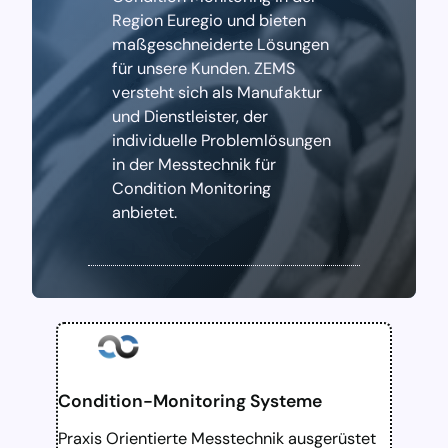
h
Region Euregio und bieten
s
maßgeschneiderte Lösungen
e
für unsere Kunden. ZEMS
l
versteht sich als Manufaktur
n
und Dienstleister, der
individuelle Problemlösungen
in der Messtechnik für
Condition Monitoring
anbietet.
Condition-Monitoring Systeme
Praxis Orientierte Messtechnik ausgerüstet