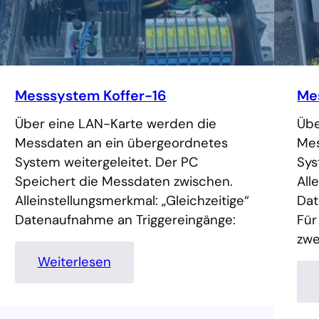
Messsystem Koffer-16
Me
Über eine LAN-Karte werden die
Übe
Messdaten an ein übergeordnetes
Mes
System weitergeleitet. Der PC
Sys
Speichert die Messdaten zwischen.
All
Alleinstellungsmerkmal: „Gleichzeitige“
Dat
Datenaufnahme an Triggereingänge:
Für
zwe
:
Weiterlesen
M
e