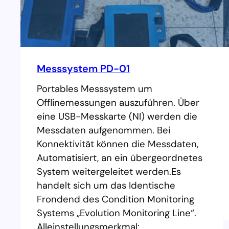
e
c
h
s
e
Messsystem PD-01
l
n
Portables Messsystem um
Offlinemessungen auszuführen. Über
eine USB-Messkarte (NI) werden die
Messdaten aufgenommen. Bei
Konnektivität können die Messdaten,
Automatisiert, an ein übergeordnetes
System weitergeleitet werden.Es
handelt sich um das Identische
Frondend des Condition Monitoring
Systems „Evolution Monitoring Line“.
Alleinstellungsmerkmal: