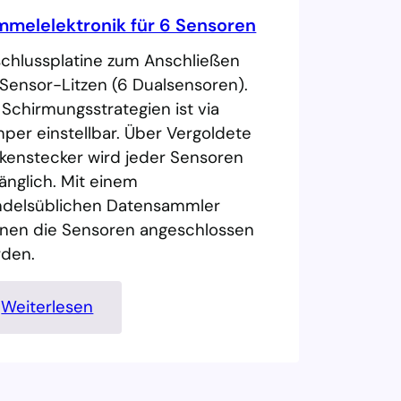
f
mmelelektronik für 6 Sensoren
ü
chlussplatine zum Anschließen
r
Sensor-Litzen (6 Dualsensoren).
F
 Schirmungsstrategien ist via
u
per einstellbar. Über Vergoldete
n
nkenstecker wird jeder Sensoren
k
änglich. Mit einem
s
delsüblichen Datensammler
e
nen die Sensoren angeschlossen
n
rden.
s
o
r
:
Weiterlesen
R
S
H
a
6
m
0