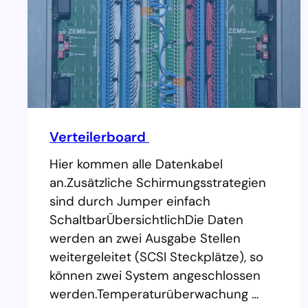
s
P
o
r
t
a
b
l
Verteilerboard
e
Hier kommen alle Datenkabel
D
an.Zusätzliche Schirmungsstrategien
e
sind durch Jumper einfach
v
SchaltbarÜbersichtlichDie Daten
i
werden an zwei Ausgabe Stellen
c
weitergeleitet (SCSI Steckplätze), so
e
können zwei System angeschlossen
werden.Temperaturüberwachung …