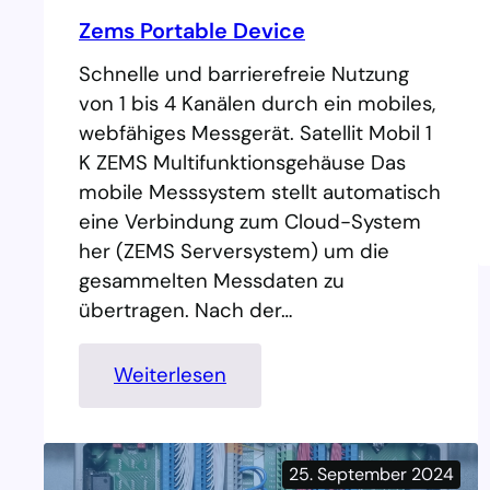
S
Zems Portable Device
A
Schnelle und barrierefreie Nutzung
T
von 1 bis 4 Kanälen durch ein mobiles,
-
webfähiges Messgerät. Satellit Mobil 1
1
K ZEMS Multifunktionsgehäuse Das
6
mobile Messsystem stellt automatisch
0
eine Verbindung zum Cloud-System
her (ZEMS Serversystem) um die
gesammelten Messdaten zu
übertragen. Nach der…
:
Weiterlesen
Z
e
m
25. September 2024