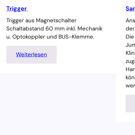
M
Trigger
Sa
o
Trigger aus Magnetschalter
n
Ans
Schaltabstand 60 mm inkl. Mechanik
t
der
u. Optokoppler und BUS-Klemme.
a
Die
g
Jum
e
Kli
:
Weiterlesen
a
zug
T
d
Han
r
a
kön
i
p
we
g
t
g
e
e
r
r
R
H
6