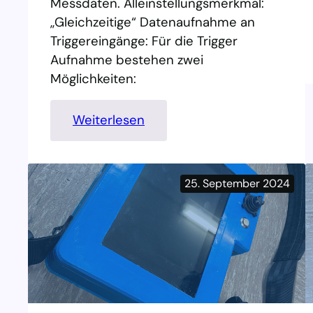
Messdaten. Alleinstellungsmerkmal:
1
,,Gleichzeitige“ Datenaufnahme an
Triggereingänge: Für die Trigger
Aufnahme bestehen zwei
Möglichkeiten:
:
Weiterlesen
M
e
s
25. September 2024
s
s
y
s
t
e
m